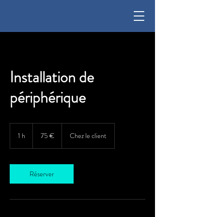
Installation de
périphérique
75
euros
1 h
1
75 €
Chez le client
Réserver