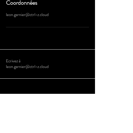
Coordonnées
leon.garnier@ctrl-z.cloud
Ecrivez à
leon.garnier@ctrl-z.cloud